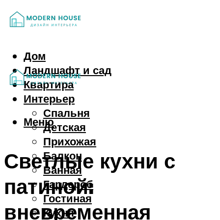
Дом
Ландшафт и сад
Квартира
Интерьер
Спальня
Меню
Детская
Прихожая
Светлые кухни с
Балкон
Ванная
патиной:
Гардероб
Гостиная
вневременная
Кухня