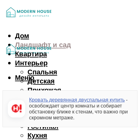
Дом
Ландшафт и сад
Квартира
Интерьер
Спальня
Меню
Детская
Прихожая
Балкон
Кровать деревянная двуспальная купить
-
освобождает центр комнаты и собирает
Ванная
обстановку ближе к стенам, что важно при
Гардероб
скромном метраже.
Гостиная
Кухня