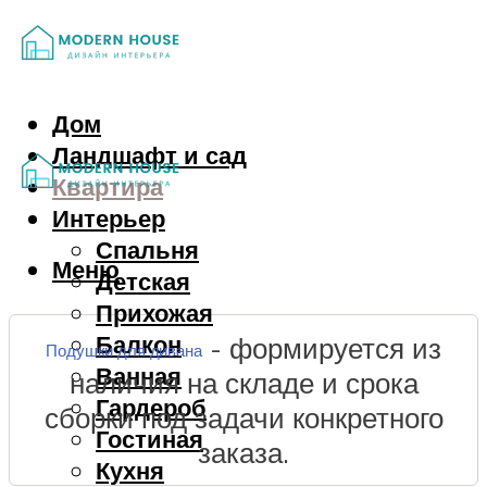
Дом
Ландшафт и сад
Квартира
Интерьер
Спальня
Меню
Детская
Прихожая
Балкон
- формируется из
Подушки для дивана
Ванная
наличия на складе и срока
Гардероб
сборки под задачи конкретного
Гостиная
заказа.
Кухня