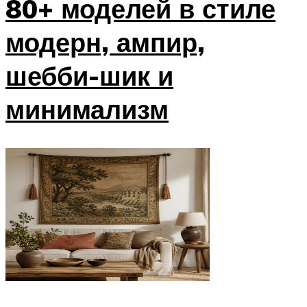
80+ моделей в стиле
модерн, ампир,
шебби-шик и
минимализм