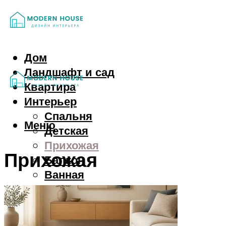
Дом
Ландшафт и сад
Квартира
Интерьер
Спальня
Меню
Детская
Прихожая
Прихожая
Балкон
Ванная
Гардероб
Гостиная
Кухня