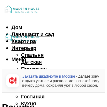
Дом
Ландшафт и сад
Квартира
Интерьер
Спальня
Меню
Детская
Прихожая
Балкон
Заказать шкаф-купе в Москве
- делает зону
отдыха уютнее и располагает к спокойному
Ванная
вечеру дома, сохраняя уют в любой сезон.
Гардероб
Гостиная
Кухня