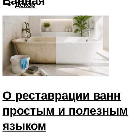
Ванная
Декор
Меню
О реставрации ванн
простым и полезным
языком