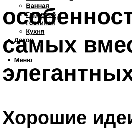
Ванная
особенност
Гардероб
Гостиная
Кухня
самых вме
Декор
Меню
элегантных
Хорошие идеи