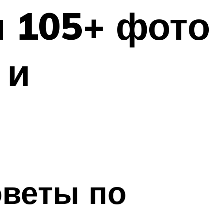
и 105+ фото
 и
оветы по