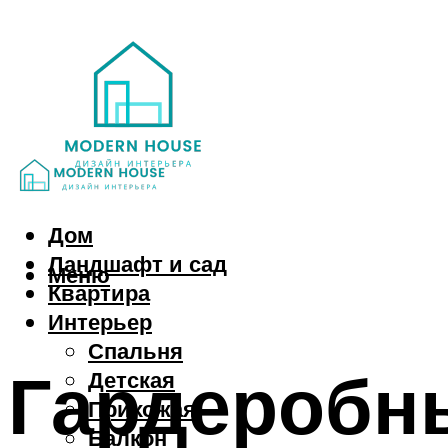
Дом
Ландшафт и сад
Меню
Квартира
Интерьер
Спальня
Гардеробн
Детская
Прихожая
Балкон