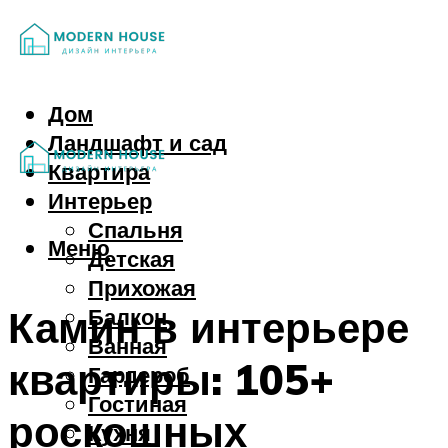
Дом
Ландшафт и сад
Квартира
Интерьер
Спальня
Меню
Детская
Прихожая
Камин в интерьере
Балкон
Ванная
квартиры: 105+
Гардероб
Гостиная
роскошных
Кухня