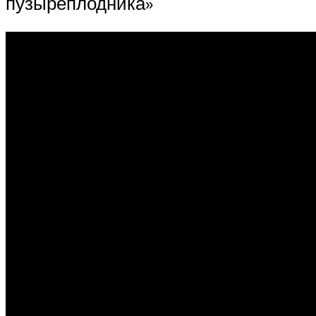
пузыреплодника»