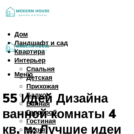
Дом
Ландшафт и сад
Квартира
Интерьер
Спальня
Меню
Детская
Прихожая
55 Идей Дизайна
Балкон
Ванная
ванной комнаты 4
Гардероб
Гостиная
кв. м: Лучшие идеи
Кухня