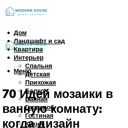
Дом
Ландшафт и сад
Квартира
Интерьер
Спальня
Меню
Детская
Прихожая
70 Идей мозаики в
Балкон
Ванная
ванную комнату:
Гардероб
Гостиная
когда дизайн
Кухня