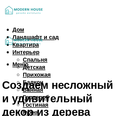
Дом
Ландшафт и сад
Квартира
Интерьер
Спальня
Меню
Детская
Прихожая
Создаем несложный
Балкон
Ванная
и удивительный
Гардероб
Гостиная
декор из дерева
Кухня