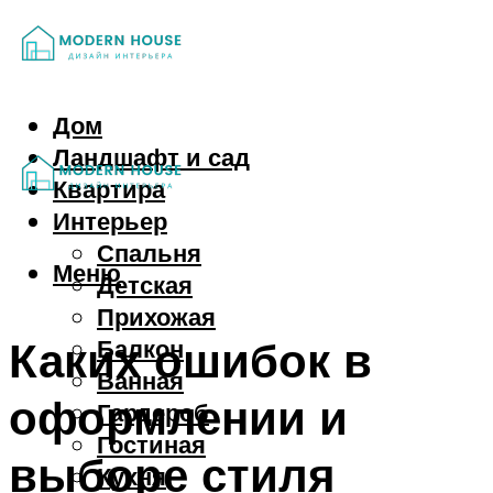
Дом
Ландшафт и сад
Квартира
Интерьер
Спальня
Меню
Детская
Прихожая
Каких ошибок в
Балкон
Ванная
оформлении и
Гардероб
Гостиная
выборе стиля
Кухня