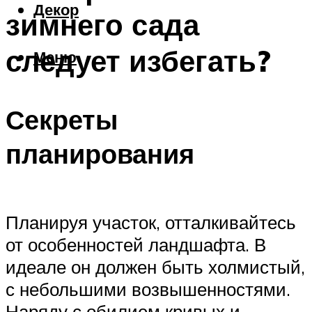
Декор
зимнего сада
следует избегать?
Меню
Секреты
планирования
Планируя участок, отталкивайтесь
от особенностей ландшафта. В
идеале он должен быть холмистый,
с небольшими возвышенностями.
Наряду с обилием кривых и