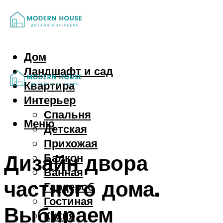
Дом
Ландшафт и сад
Квартира
Интерьер
Спальня
Меню
Детская
Прихожая
Дизайн двора
Балкон
Ванная
частного дома.
Гардероб
Гостиная
Выбираем
Кухня