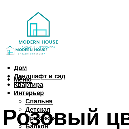
Дом
Ландшафт и сад
Меню
Квартира
Интерьер
Спальня
Розовый цв
Детская
Прихожая
Балкон