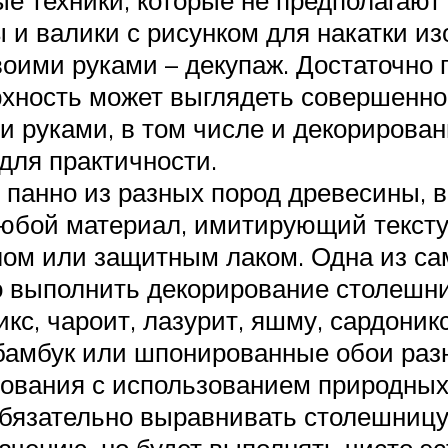
 и валики с рисунком для накатки и
оими руками – декупаж. Достаточно п
хность может выглядеть совершенно
 руками, в том числе и декорирова
для практичности.
панно из разных пород древесины, 
юбой материал, имитирующий тексту
ом или защитным лаком. Одна из са
о выполнить декорирование столешн
кс, чароит, лазурит, яшму, сардоникс
 бамбук или шпонированные обои разн
ования с использованием природных
бязательно выравнивать столешницу,
ачению, но будет выполнять чисто э