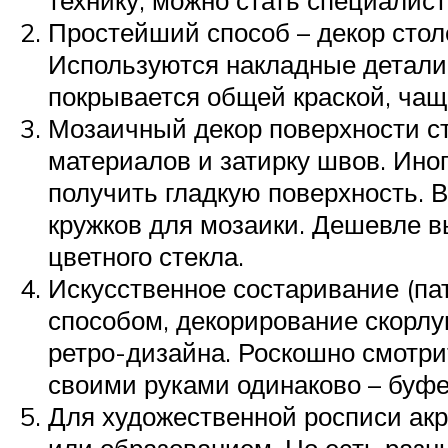
Простейший способ – декор сто
Используются накладные детали (
покрывается общей краской, чаще
Мозаичный декор поверхности ст
материалов и затирку швов. Ино
получить гладкую поверхность. 
кружков для мозаики. Дешевле в
цветного стекла.
Искусственное состаривание (па
способом, декорирование скорл
ретро-дизайна. Роскошно смотри
своими руками одинаково – буфет
Для художественной росписи ак
или образованием. Но есть разн