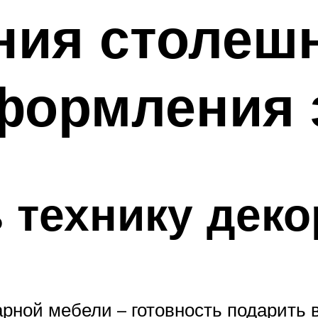
ния столеш
формления 
 технику дек
арной мебели – готовность подарить