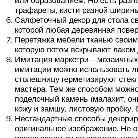
трафареты, кисти разной ширины
Салфеточный декор для стола св
которой любая деревянная повер
Перетяжка мебели тканью своими
которую потом вскрывают лаком 
Имитация маркетри – мозаичных 
имитации можно использовать л
столешницу герметизируют стекл
мастера. Тем же способом можн
поделочный камень (малахит, они
кожу и замшу, листовую пробку,
Нестандартные способы декорир
оригинальное изображение. Не о
использоваться по прямому назн