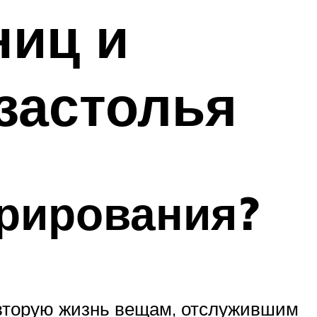
ниц и
застолья
орирования?
 вторую жизнь вещам, отслужившим