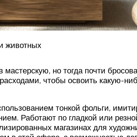
ки животных
в мастерскую, но тогда почти бросов
асходами, чтобы освоить какую-нибу
использованием тонкой фольги, ими
ием. Работают по гладкой или резно
лизированных магазинах для художни
ом в этой сфере, с возможностью до