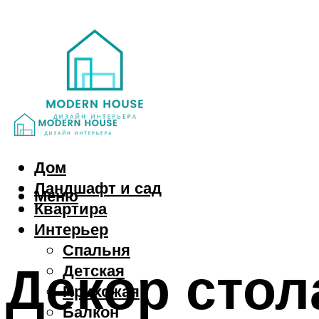
Дом
Ландшафт и сад
Меню
Квартира
Интерьер
Спальня
Декор стол
Детская
Прихожая
Балкон