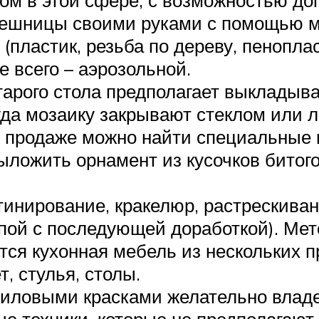
лешницы своими руками с помощью м
пластик, резьба по дереву, пеноплас
 всего – аэрозольной.
арого стола предполагает выкладыва
гда мозаику закрывают стеклом или л
В продаже можно найти специальные 
ыложить орнамент из кусочков битого
тинирование, кракелюр, растрескива
упой с последующей доработкой). Ме
тся кухонная мебель из нескольких 
, стулья, столы.
риловыми красками желательно влад
ые техники, которые не предполагают