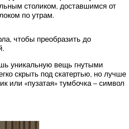
альным столиком, доставшимся от
локом по утрам.
ола, чтобы преобразить до
й.
ешь уникальную вещь гнутыми
гко скрыть под скатертью, но лучше
к или «пузатая» тумбочка – символ