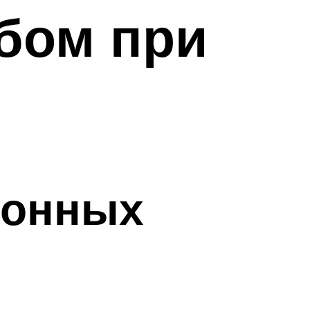
бом при
ионных