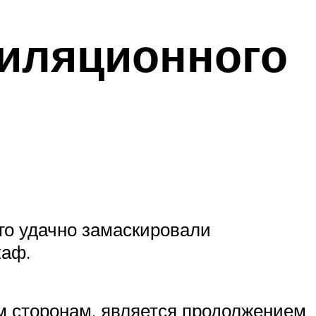
тиляционного
его удачно замаскировали
каф.
м сторонам, является продолжением