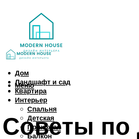
Дом
Ландшафт и сад
Меню
Квартира
Интерьер
Спальня
Советы по 
Детская
Прихожая
Балкон