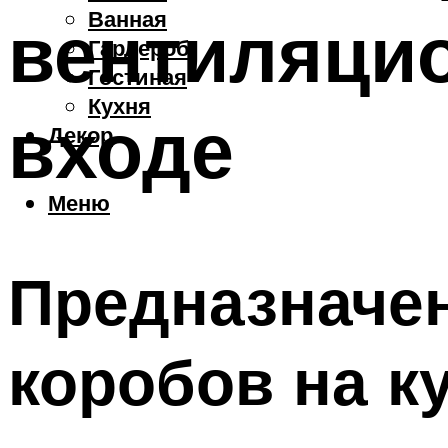
Ванная
вентиляци
Гардероб
Гостиная
Кухня
входе
Декор
Меню
Предназначе
коробов на к