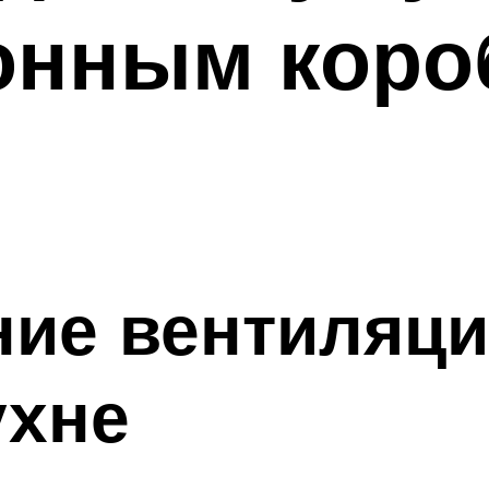
онным коро
ние вентиляц
ухне