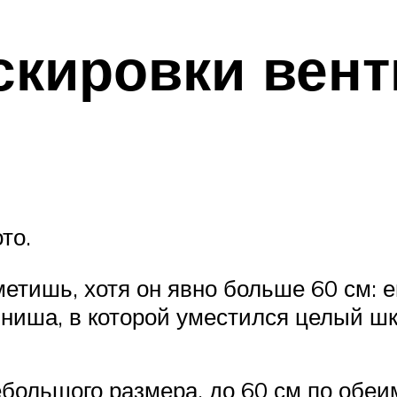
скировки вен
то.
аметишь, хотя он явно больше 60 см: 
 ниша, в которой уместился целый ш
большого размера, до 60 см по обеи