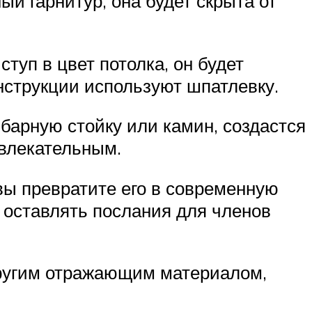
й гарнитур, она будет скрыта от
туп в цвет потолка, он будет
нструкции используют шпатлевку.
барную стойку или камин, создастся
ивлекательным.
вы превратите его в современную
, оставлять послания для членов
другим отражающим материалом,