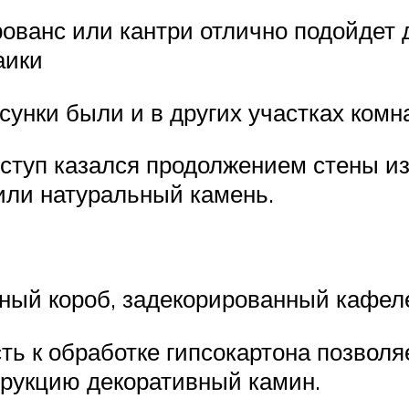
ованс или кантри отлично подойдет 
аики
унки были и в других участках комн
туп казался продолжением стены из
 или натуральный камень.
ый короб, задекорированный кафелем
ь к обработке гипсокартона позволя
трукцию декоративный камин.