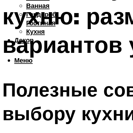
Ванная
кухню: раз
Гардероб
Гостиная
Кухня
вариантов
Декор
Меню
Полезные сов
выбору кухни