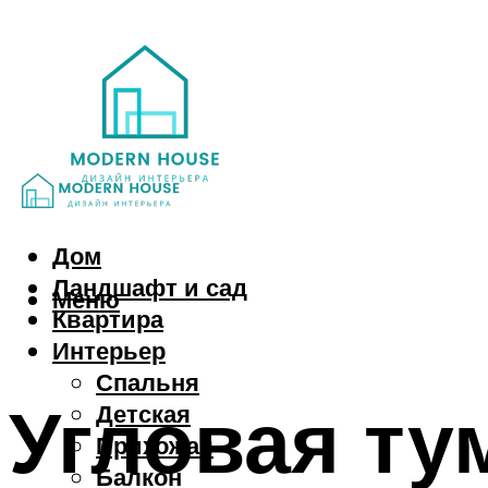
Дом
Ландшафт и сад
Меню
Квартира
Интерьер
Спальня
Угловая ту
Детская
Прихожая
Балкон