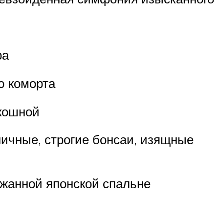
ра
ю коморта
кошной
ничные, строгие бонсаи, изящные
ржанной японской спальне