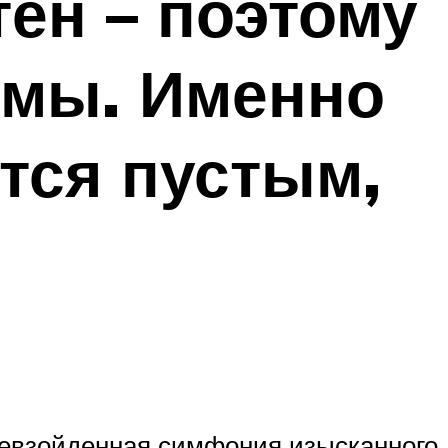
тен – поэтому
имы. Именно
тся пустым,
превзойденная симфония изысканного