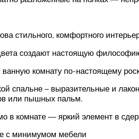
нова стильного, комфортного интерье
цвета создают настоящую философи
 ванную комнату по-настоящему рос
кой спальне – выразительные и лако
ов или пышных пальм.
мо в комнате — яркий элемент в сде
ле с минимумом мебели