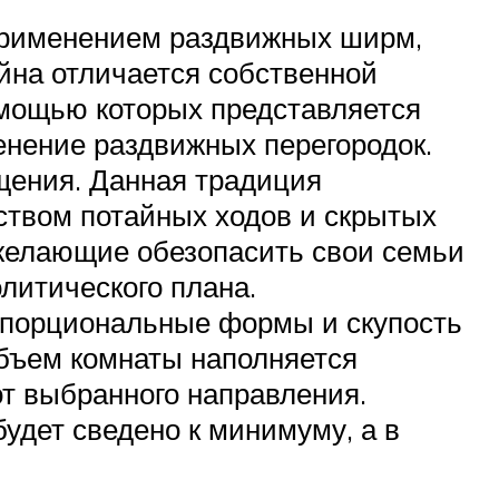
применением раздвижных ширм,
йна отличается собственной
омощью которых представляется
нение раздвижных перегородок.
щения. Данная традиция
ством потайных ходов и скрытых
 желающие обезопасить свои семьи
литического плана.
опорциональные формы и скупость
объем комнаты наполняется
от выбранного направления.
удет сведено к минимуму, а в