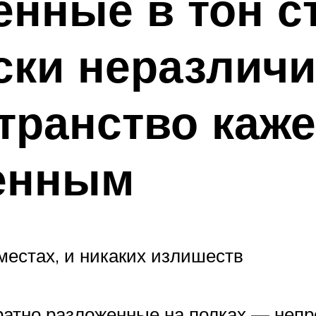
енные в тон с
ски неразлич
транство каже
енным
местах, и никаких излишеств
куратно разложенные на полках — не