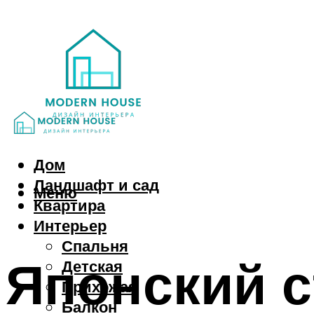
Дом
Ландшафт и сад
Меню
Квартира
Интерьер
Спальня
Японский с
Детская
Прихожая
Балкон