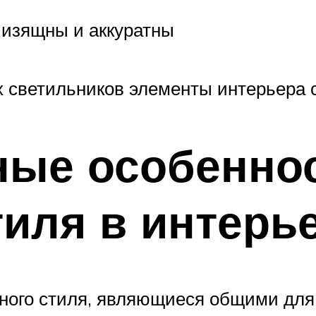
 изящны и аккуратны
х светильников элементы интерьера 
ные особенно
тиля в интерь
ого стиля, являющиеся общими для 