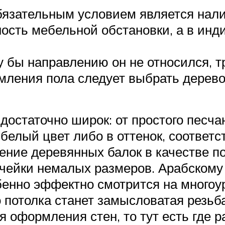
язательным условием является нали
ность мебельной обстановки, а в ин
у бы направлению он не относился, 
мления пола следует выбрать дерево
достаточно широк: от простого песча
белый цвет либо в оттенок, соответс
ние деревянных балок в качестве по
 ячейки немалых размеров. Арабском
бенно эффектно смотрится на многоу
 потолка станет замысловатая резьб
 оформления стен, то тут есть где р