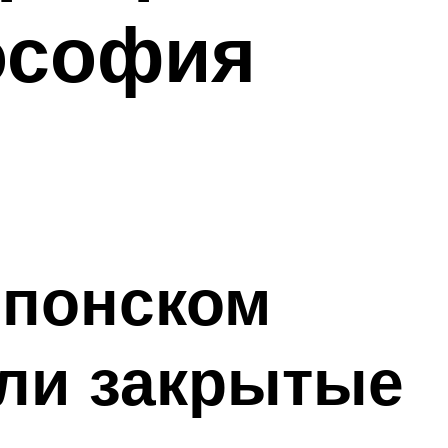
ософия
японском
ли закрытые