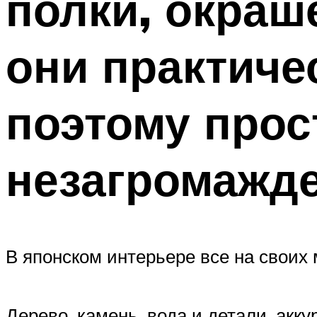
полки, окраш
они практиче
поэтому прос
незагромажд
В японском интерьере все на своих 
Дерево, камень, вода и детали, ак