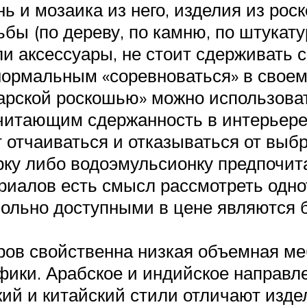
 и мозаика из него, изделия из рос
бы (по дереву, по камню, по штукату
 аксессуары, не стоит сдерживать с
ормальным «соревноваться» в своем 
арской роскошью» можно использова
очитающим сдержанность в интерье
 отчаиваться и отказываться от выбр
ку либо водоэмульсионку предпочитае
риалов есть смысл рассмотреть одно
вольно доступными в цене являются 
ов свойственна низкая объемная меб
ики. Арабское и индийское направлен
ий и китайский стили отличают изде