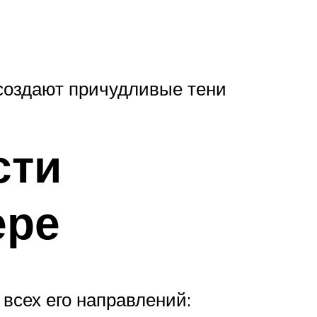
создают причудливые тени
сти
ере
всех его направлений: