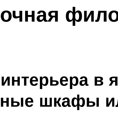
точная фил
интерьера в 
нные шкафы и