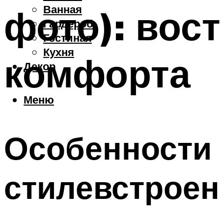
Ванная
фото): вос
Гардероб
Гостиная
Кухня
комфорта
Декор
Меню
Особенности 
стилевстрое