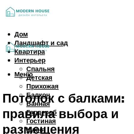
Дом
Ландшафт и сад
Квартира
Интерьер
Спальня
Меню
Детская
Прихожая
Потолок с балками:
Балкон
Ванная
правила выбора и
Гардероб
Гостиная
размещения
Кухня