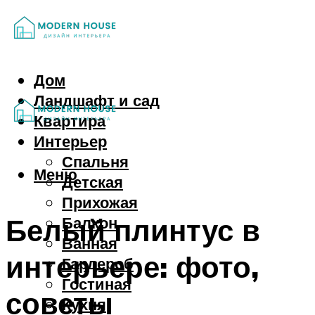
Дом
Ландшафт и сад
Квартира
Интерьер
Спальня
Меню
Детская
Прихожая
Белый плинтус в
Балкон
Ванная
интерьере: фото,
Гардероб
Гостиная
советы
Кухня