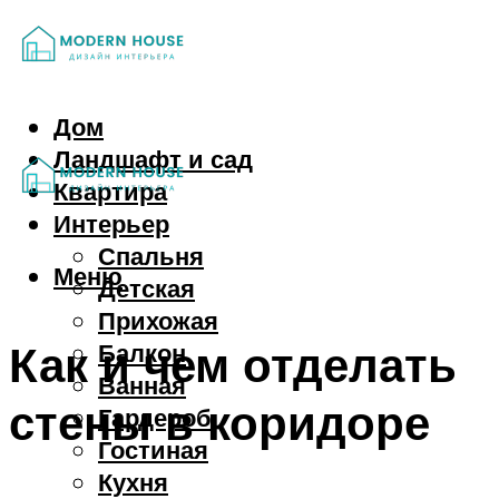
Дом
Ландшафт и сад
Квартира
Интерьер
Спальня
Меню
Детская
Прихожая
Как и чем отделать
Балкон
Ванная
стены в коридоре
Гардероб
Гостиная
Кухня