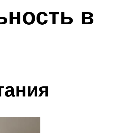
ьность в
тания