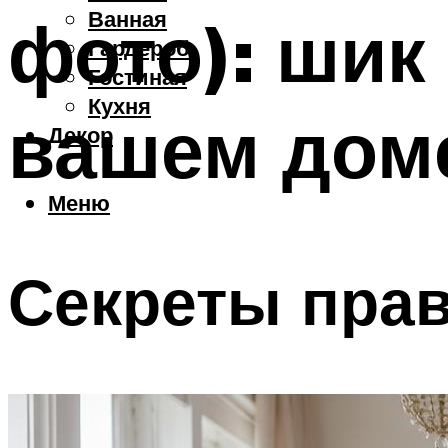
Ванная
фото): шик
Гардероб
Гостиная
Кухня
вашем дом
Декор
Меню
Секреты прав