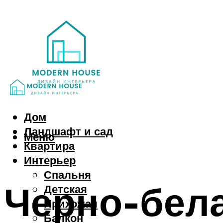
Дом
Ландшафт и сад
Меню
Квартира
Интерьер
Спальня
Черно-бела
Детская
Прихожая
Балкон