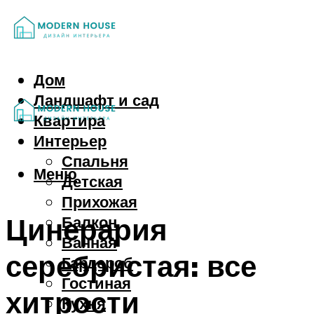
Дом
Ландшафт и сад
Квартира
Интерьер
Спальня
Меню
Детская
Прихожая
Цинерария
Балкон
Ванная
серебристая: все
Гардероб
Гостиная
хитрости
Кухня