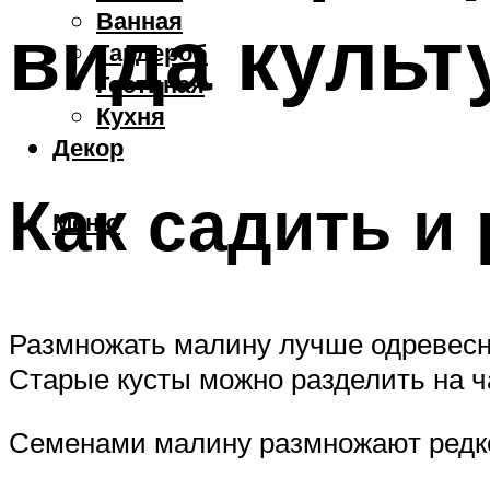
Ванная
вида культ
Гардероб
Гостиная
Кухня
Декор
Как садить и
Меню
Размножать малину лучше одревесн
Старые кусты можно разделить на ч
Семенами малину размножают редко,