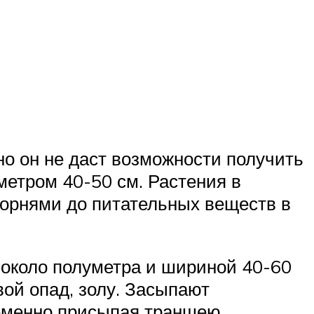
но он не даст возможности получить
метром 40-50 см. Растения в
 корнями до питательных веществ в
около полуметра и шириной 40-60
ой опад, золу. Засыпают
еменно присыпая траншею.