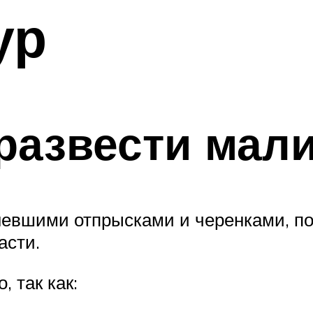
ур
 развести мал
евшими отпрысками и черенками, по
асти.
 так как: