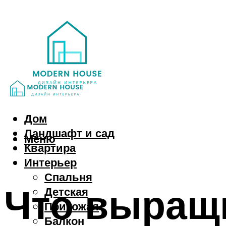
Дом
Ландшафт и сад
Меню
Квартира
Интерьер
Спальня
Что выращи
Детская
Прихожая
Балкон