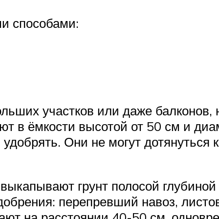
и способами:
льших участков или даже балконов, 
т в ёмкости высотой от 50 см и диа
 удобрять. Они не могут дотянуться
выкапывают грунт полосой глубиной 
добрения: перепревший навоз, листов
ают на расстоянии 40-50 см, одновр