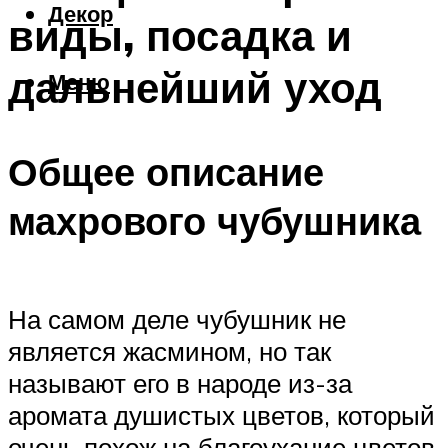
Декор
виды, посадка и
дальнейший уход
Меню
Общее описание
махрового чубушника
На самом деле чубушник не
является жасмином, но так
называют его в народе из-за
аромата душистых цветов, который
очень похож на благоухание цветов