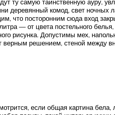
ут ту самую таинственную ауру, увл
ни деревянный комод, свет ночных л
им, что посторонним сюда вход закр
итра — от цвета постельного белья, 
ого рисунка. Допустимы мех, наполь
ут верным решением, стеной между в
отрится, если общая картина бела, л