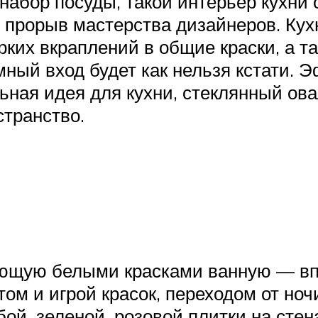
 набор посуды, такой интерьер кухни
 прорыв мастерства дизайнеров. Кух
рких вкраплений в общие краски, а т
мный вход будет как нельзя кстати.
ьная идея для кухни, стеклянный ов
транство.
ающую белыми красками ванную — в
м и игрой красок, переходом от ночи
убой, зеленой, розовой плитки на сте