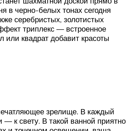
 станет шахматной доской прямо в
ня в черно-белых тонах сегодня
акже серебристых, золотистых
 Эффект триплекс — встроенное
ал или квадрат добавит красоты
печатляющее зрелище. В каждый
 — к свету. В такой ванной приятно
нах и точечном освещении, ваша