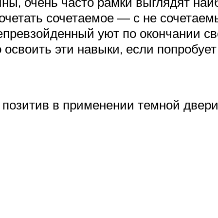
ины, очень часто рамки выглядят на
четать сочетаемое — с не сочетаемы
епревзойденный уют по окончании сво
 освоить эти навыки, если попробуе
позитив в применении темной двери