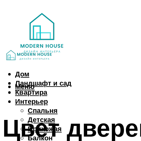
Дом
Ландшафт и сад
Меню
Квартира
Интерьер
Спальня
Цвет двере
Детская
Прихожая
Балкон