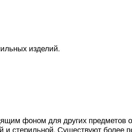
стильных изделий.
дящим фоном для других предметов о
й и стерильной. Существуют более 