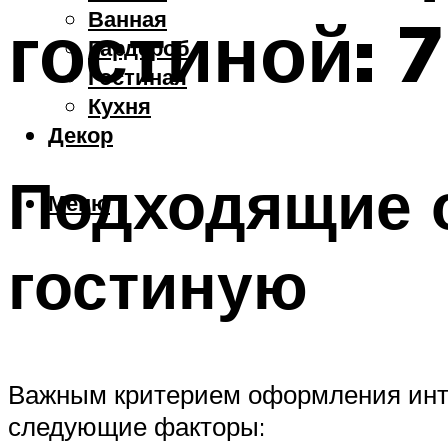
Ванная
гостиной: 
Гардероб
Гостиная
Кухня
Декор
Подходящие о
Меню
гостиную
Важным критерием оформления инте
следующие факторы: