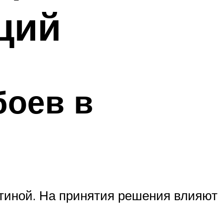
ций
боев в
тиной. На принятия решения влияют