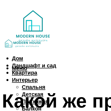
Дом
Ландшафт и сад
Меню
Квартира
Интерьер
Спальня
Какой же п
Детская
Прихожая
Балкон