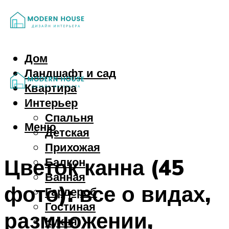
Дом
Ландшафт и сад
Квартира
Интерьер
Спальня
Меню
Детская
Прихожая
Цветок канна (45
Балкон
Ванная
фото): все о видах,
Гардероб
Гостиная
размножении,
Кухня