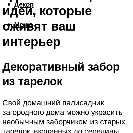
Декор
идей, которые
оживят ваш
Меню
интерьер
Декоративный забор
из тарелок
Свой домашний палисадник
загородного дома можно украсить
необычным заборчиком из старых
тарелок, вкопанных до середины