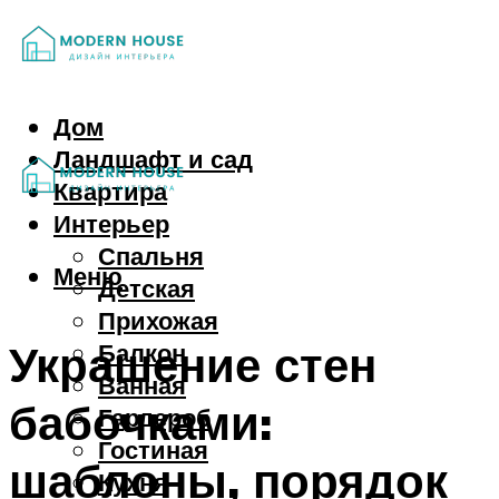
Дом
Ландшафт и сад
Квартира
Интерьер
Спальня
Меню
Детская
Прихожая
Украшение стен
Балкон
Ванная
бабочками:
Гардероб
Гостиная
шаблоны, порядок
Кухня