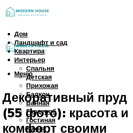
Дом
Ландшафт и сад
Квартира
Интерьер
Спальня
Меню
Детская
Прихожая
Декоративный пруд
Балкон
Ванная
(55 фото): красота и
Гардероб
Гостиная
комфорт своими
Кухня