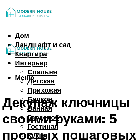
Дом
Ландшафт и сад
Квартира
Интерьер
Спальня
Меню
Детская
Прихожая
Декупаж ключницы
Балкон
Ванная
своими руками: 5
Гардероб
Гостиная
простых пошаговых
Кухня