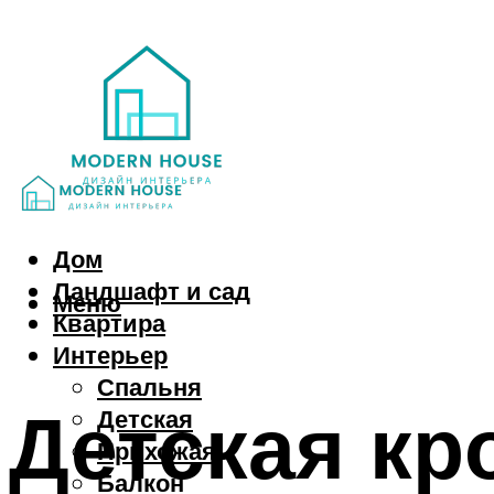
Дом
Ландшафт и сад
Меню
Квартира
Интерьер
Спальня
Детская кр
Детская
Прихожая
Балкон