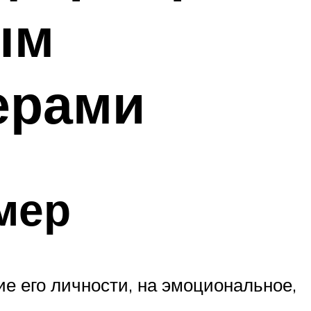
ым
ерами
мер
ие его личности, на эмоциональное,