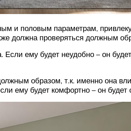
тным и половым параметрам, привле
кже должна проверяться должным обр
 Если ему будет неудобно – он будет
олжным образом, т.к. именно она вл
 если ему будет комфортно – он будет