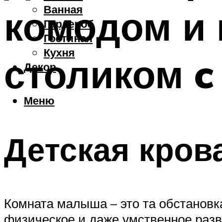
Ванная
комодом и
Гардероб
Гостиная
Кухня
столиком c
Декор
Меню
Детская кров
Комната малыша – это та обстановка
физическое и даже умственное разв