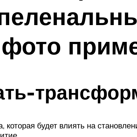
 пеленальн
 фото прим
ать-трансфор
, которая будет влиять на становлен
итие.