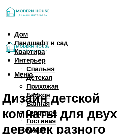
Дом
Ландшафт и сад
Квартира
Интерьер
Спальня
Меню
Детская
Прихожая
Дизайн детской
Балкон
Ванная
комнаты для двух
Гардероб
Гостиная
девочек разного
Кухня