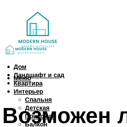
Дом
Ландшафт и сад
Меню
Квартира
Интерьер
Спальня
Возможен 
Детская
Прихожая
Балкон