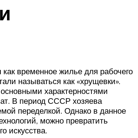
и
я как временное жилье для рабочего
тали называться как «хрущевки».
х основными характерностями
нат. В период СССР хозяева
емой переделкой. Однако в данное
ехнологий, можно превратить
о искусства.