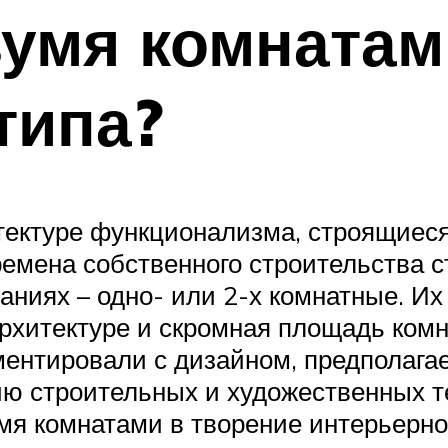
вумя комнатам
типа?
итектуре функционализма, строящиес
ремена собственного строительства с
аниях – одно- или 2-х комнатные. И
архитектуре и скромная площадь ком
ментировали с дизайном, предполага
ю строительных и художественных т
мя комнатами в творение интерьерног