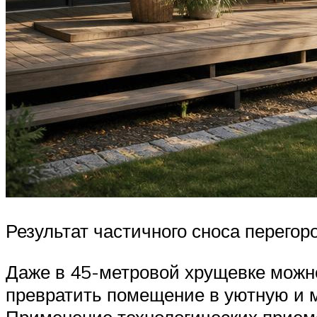
Результат частичного сноса перегор
Даже в 45-метровой хрущевке можн
превратить помещение в уютную и м
Применение технологических прием