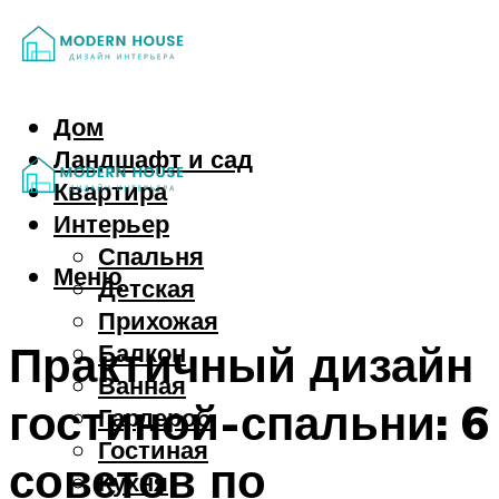
Дом
Ландшафт и сад
Квартира
Интерьер
Спальня
Меню
Детская
Прихожая
Практичный дизайн
Балкон
Ванная
гостиной-спальни: 6
Гардероб
Гостиная
советов по
Кухня