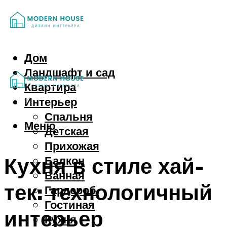
Дом
Ландшафт и сад
Квартира
Интерьер
Спальня
Меню
Детская
Прихожая
Кухня в стиле хай-
Балкон
Ванная
тек: технологичный
Гардероб
Гостиная
интерьер
Кухня