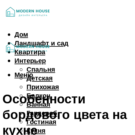
Дом
Ландшафт и сад
Квартира
Интерьер
Спальня
Меню
Детская
Прихожая
Особенности
Балкон
Ванная
бордового цвета на
Гардероб
Гостиная
кухне
Кухня