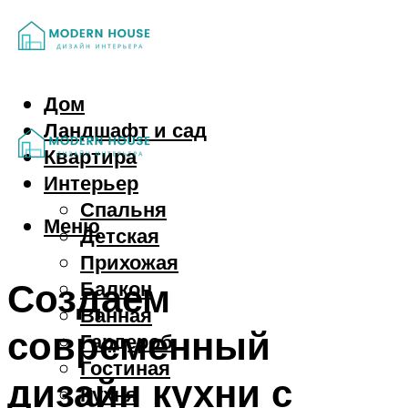
Дом
Ландшафт и сад
Квартира
Интерьер
Спальня
Меню
Детская
Прихожая
Создаем
Балкон
Ванная
современный
Гардероб
Гостиная
дизайн кухни с
Кухня