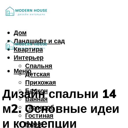
Дом
Ландшафт и сад
Квартира
Интерьер
Спальня
Меню
Детская
Прихожая
Дизайн спальни 14
Балкон
Ванная
м2. Основные идеи
Гардероб
Гостиная
и концепции
Кухня