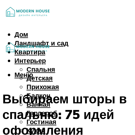
Дом
Ландшафт и сад
Квартира
Интерьер
Спальня
Меню
Детская
Прихожая
Выбираем шторы в
Балкон
Ванная
спальню: 75 идей
Гардероб
Гостиная
оформления
Кухня