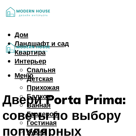
Дом
Ландшафт и сад
Квартира
Интерьер
Спальня
Меню
Детская
Прихожая
Двери Porta Prima:
Балкон
Ванная
советы по выбору
Гардероб
Гостиная
популярных
Кухня