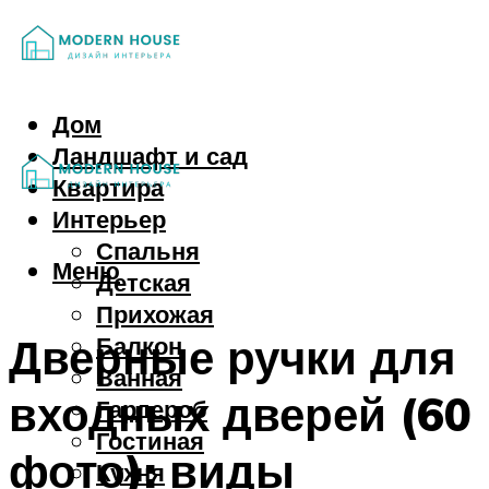
Дом
Ландшафт и сад
Квартира
Интерьер
Спальня
Меню
Детская
Прихожая
Дверные ручки для
Балкон
Ванная
входных дверей (60
Гардероб
Гостиная
фото): виды
Кухня