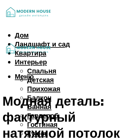
Дом
Ландшафт и сад
Квартира
Интерьер
Спальня
Меню
Детская
Прихожая
Модная деталь:
Балкон
Ванная
фактурный
Гардероб
Гостиная
натяжной потолок
Кухня