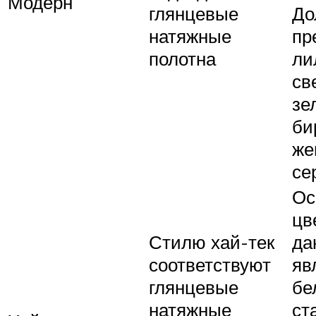
Модерн
глянцевые
До
натяжные
пр
полотна
ли
св
зе
би
же
се
Ос
цв
Стилю хай-тек
да
соответствуют
яв
глянцевые
бе
натяжные
ст