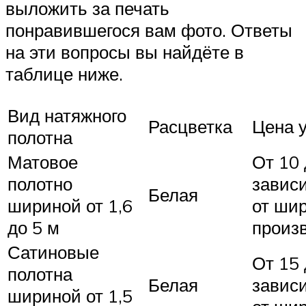
выложить за печать
понравившегося вам фото. Ответы
на эти вопросы вы найдёте в
таблице ниже.
Вид натяжного
Расцветка
Цена у
полотна
Матовое
От 10 
полотно
завис
Белая
шириной от 1,6
от ши
до 5 м
произ
Сатиновые
От 15 
полотна
Белая
завис
шириной от 1,5