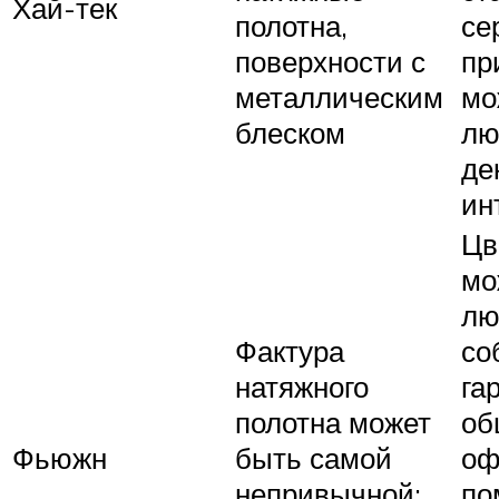
Хай-тек
полотна,
се
поверхности с
пр
металлическим
мо
блеском
лю
де
ин
Цв
мо
лю
Фактура
со
натяжного
га
полотна может
об
Фьюжн
быть самой
оф
непривычной:
по