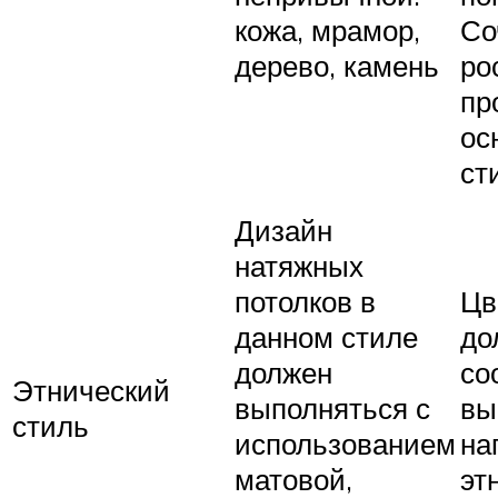
кожа, мрамор,
Со
дерево, камень
ро
пр
ос
ст
Дизайн
натяжных
потолков в
Цв
данном стиле
до
должен
со
Этнический
выполняться с
вы
стиль
использованием
на
матовой,
эт