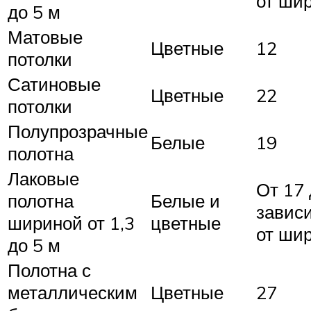
от ши
до 5 м
Матовые
Цветные
12
потолки
Сатиновые
Цветные
22
потолки
Полупрозрачные
Белые
19
полотна
Лаковые
От 17 
полотна
Белые и
завис
шириной от 1,3
цветные
от ши
до 5 м
Полотна с
металлическим
Цветные
27