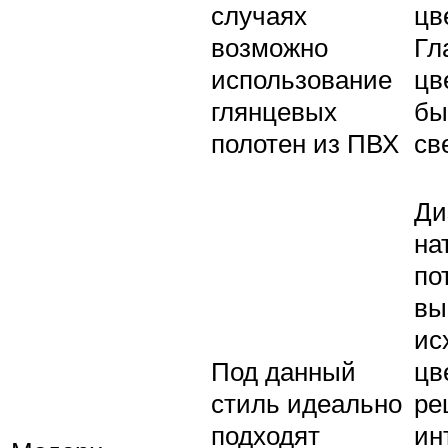
случаях
цв
возможно
Гл
использование
цв
глянцевых
бы
полотен из ПВХ
св
Ди
на
по
вы
ис
Под данный
цв
стиль идеально
ре
подходят
ин