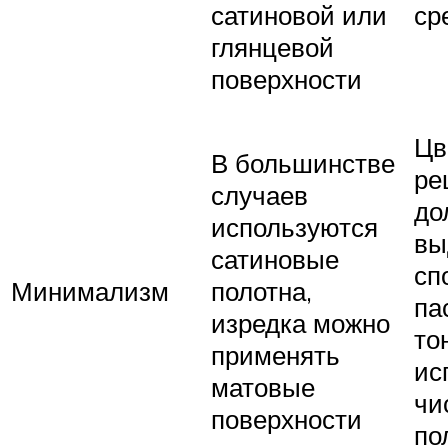
сатиновой или
ср
глянцевой
поверхности
Цв
В большинстве
ре
случаев
до
используются
вы
сатиновые
сп
Минимализм
полотна,
па
изредка можно
то
применять
ис
матовые
чи
поверхности
по