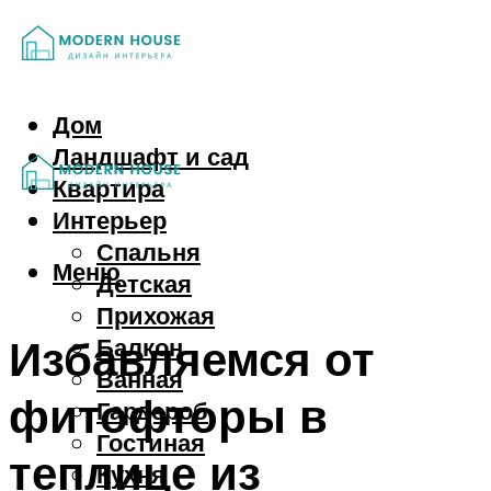
Дом
Ландшафт и сад
Квартира
Интерьер
Спальня
Меню
Детская
Прихожая
Избавляемся от
Балкон
Ванная
фитофторы в
Гардероб
Гостиная
теплице из
Кухня