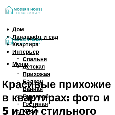
Дом
Ландшафт и сад
Квартира
Интерьер
Спальня
Меню
Детская
Прихожая
Красивые прихожие
Балкон
Ванная
в квартирах: фото и
Гардероб
Гостиная
5 идей стильного
Кухня