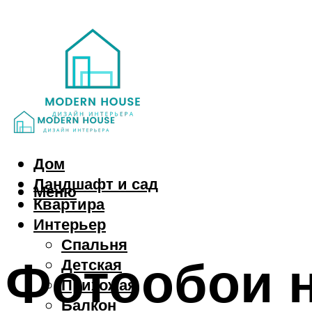
Дом
Ландшафт и сад
Меню
Квартира
Интерьер
Спальня
Фотообои н
Детская
Прихожая
Балкон