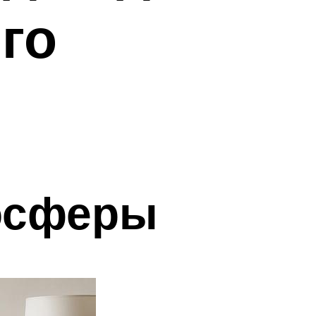
го
осферы