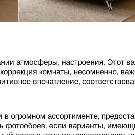
и
ании атмосферы, настроения. Этот в
коррекция комнаты, несомненно, важ
зитивное впечатление, соответствов
в огромном ассортименте, предоста
ть фотообоев, если варианты, имеющ
ый заказ к тому же предоставляет в