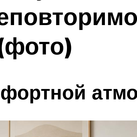
неповторимо
(фото)
мфортной атм