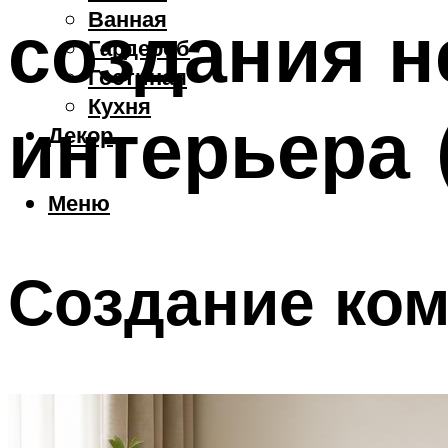
Ванная
создания 
Гардероб
Гостиная
Кухня
интерьера 
Декор
Меню
Создание ко