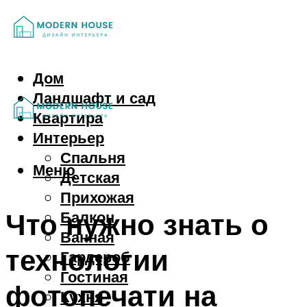
Дом
Ландшафт и сад
Квартира
Интерьер
Спальня
Меню
Детская
Прихожая
Что нужно знать о
Балкон
Ванная
технологии
Гардероб
Гостиная
фотопечати на
Кухня