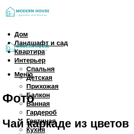
Дом
Ландшафт и сад
Квартира
Интерьер
Спальня
Меню
Детская
Прихожая
Фото
Балкон
Ванная
Гардероб
Чай каркаде из цветов
Гостиная
Кухня