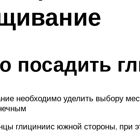
ащивание
о посадить г
ание необходимо уделить выбору мес
лнечным
цы глициниис южной стороны, при э