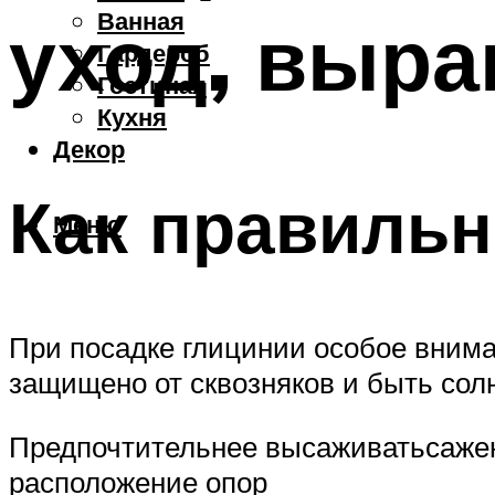
Ванная
уход, выр
Гардероб
Гостиная
Кухня
Декор
Как правильн
Меню
При посадке глицинии особое вним
защищено от сквозняков и быть со
Предпочтительнее высаживатьсажен
расположение опор