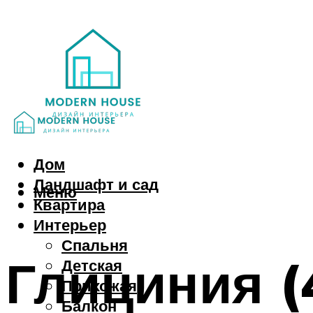
Дом
Ландшафт и сад
Меню
Квартира
Интерьер
Спальня
Глициния (
Детская
Прихожая
Балкон